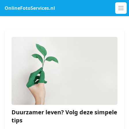
OnlineFotoServices.nl
Op
Duurzamer leven? Volg deze simpele
tips